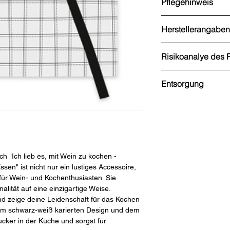
Pflegehinweis
Handwäsche empfoh
Herstellerangaben
waschbar bis 30 Gra
Becker & Becker Int
Risikoanalye des 
Stadtring Nordhorn 
D-33334 Gütersloh
Strangulationsgefahr
Tel.: 05241-2116759
Entsorgung
Von Kindern fernhalt
E-Mail: webshop@gra
Schürze: Im guten Zu
mehr tragbar: Recycl
Karton: blaue Tonne 
 "Ich lieb es, mit Wein zu kochen -
en" ist nicht nur ein lustiges Accessoire,
für Wein- und Kochenthusiasten. Sie
alität auf eine einzigartige Weise.
nd zeige deine Leidenschaft für das Kochen
em schwarz-weiß karierten Design und dem
cker in der Küche und sorgst für