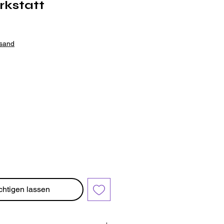
rkstatt
rsand
chtigen lassen