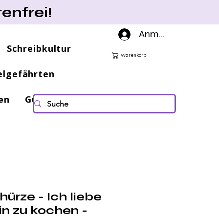
enfrei!
Anmelden
Schreibkultur
Warenkorb
elgefährten
en
Gutscheine
ürze - Ich liebe
in zu kochen -