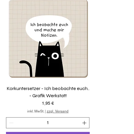
Korkuntersetzer - Ich beobachte euch..
- Grafik Werkstatt
Preis
1,95 €
inkl. MwSt.
|
zzgl. Versand