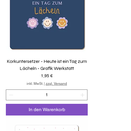
Korkuntersetzer - Heute ist ein Tag zum
Lächeln - Grafik Werkstatt
Preis
1,95 €
inkl. MwSt.
|
zzgl. Versand
In den Warenkorb