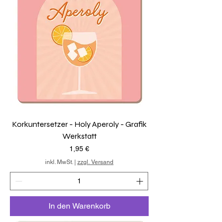
Korkuntersetzer - Holy Aperoly - Grafik
Werkstatt
Preis
1,95 €
inkl. MwSt.
|
zzgl. Versand
In den Warenkorb