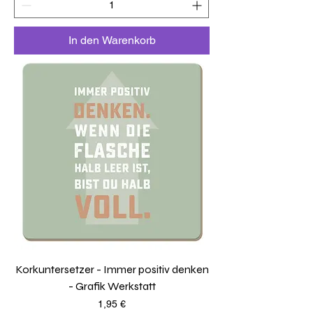
In den Warenkorb
Korkuntersetzer - Immer positiv denken
- Grafik Werkstatt
Preis
1,95 €