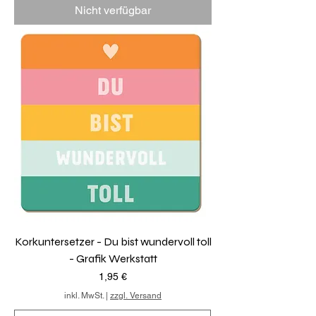
Nicht verfügbar
Korkuntersetzer - Du bist wundervoll toll
- Grafik Werkstatt
Preis
1,95 €
inkl. MwSt.
|
zzgl. Versand