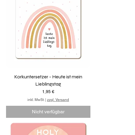
Korkuntersetzer - Heute ist mein
Lieblingstag
Preis
1,95 €
inkl. MwSt.
|
zzgl. Versand
Nicht verfügbar