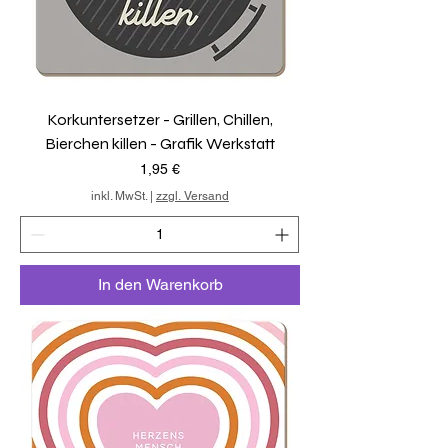
Korkuntersetzer - Grillen, Chillen,
Bierchen killen - Grafik Werkstatt
Preis
1,95 €
inkl. MwSt.
|
zzgl. Versand
In den Warenkorb