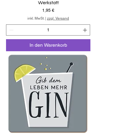
Werkstatt
Preis
1,95 €
inkl. MwSt.
|
zzgl. Versand
In den Warenkorb