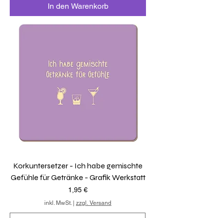
In den Warenkorb
Korkuntersetzer - Ich habe gemischte
Gefühle für Getränke - Grafik Werkstatt
Preis
1,95 €
inkl. MwSt.
|
zzgl. Versand