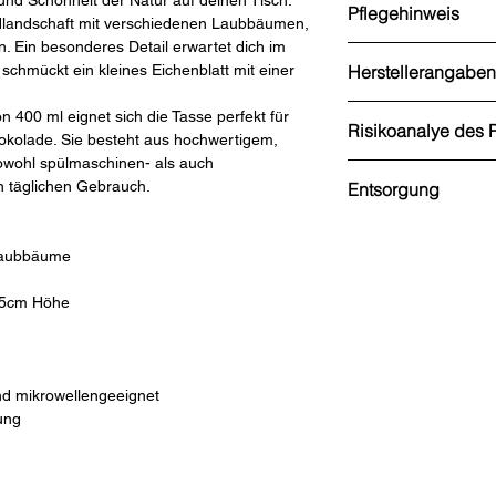
und Schönheit der Natur auf deinen Tisch.
Pflegehinweis
aldlandschaft mit verschiedenen Laubbäumen,
. Ein besonderes Detail erwartet dich im
Die Tasse ist spülma
chmückt ein kleines Eichenblatt mit einer
Herstellerangaben
Grätz Verlag GmbH
 400 ml eignet sich die Tasse perfekt für
Risikoanalye des 
Blume 8
okolade. Sie besteht aus hochwertigem,
37217 Witzenhausen
owohl spülmaschinen- als auch
Die Tasse könnte zer
Telefon: 0554596000
n täglichen Gebrauch.
Entsorgung
Verletzungsgefahr.
E-Mail: info[at]graetz
Von Kindern fernhalt
Internet: www.graetz
Tasse: Restmüll
Bei Verwendung in de
Geschenkpapier: bla
aubbäume
Goldanteile auf der 
zu Funkenschlag ko
,5cm Höhe
nd mikrowellengeeignet
ung