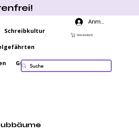
enfrei!
Anmelden
Schreibkultur
Warenkorb
elgefährten
en
Gutscheine
Laubbäume