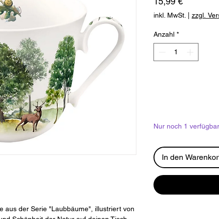
Preis
15,99 €
inkl. MwSt.
|
zzgl. Ve
Anzahl
*
Nur noch 1 verfügba
In den Warenko
 aus der Serie "Laubbäume", illustriert von