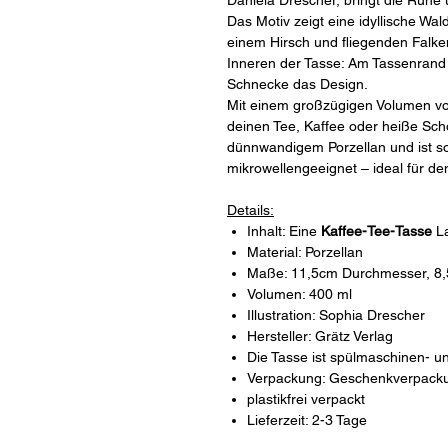
Daniela Drescher, bringt die Ruhe 
Das Motiv zeigt eine idyllische W
einem Hirsch und fliegenden Falken
Inneren der Tasse: Am Tassenrand s
Schnecke das Design.
Mit einem großzügigen Volumen von
deinen Tee, Kaffee oder heiße Sch
dünnwandigem Porzellan und ist s
mikrowellengeeignet – ideal für de
Details:
Inhalt: Eine
Kaffee-Tee-Tasse
L
Material: Porzellan
Maße: 11,5cm Durchmesser, 8
Volumen: 400 ml
Illustration: Sophia Drescher
Hersteller: Grätz Verlag
Die Tasse ist spülmaschinen- u
Verpackung: Geschenkverpack
plastikfrei verpackt
Lieferzeit: 2-3 Tage