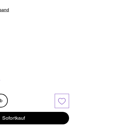
rsand
r
rb
Sofortkauf