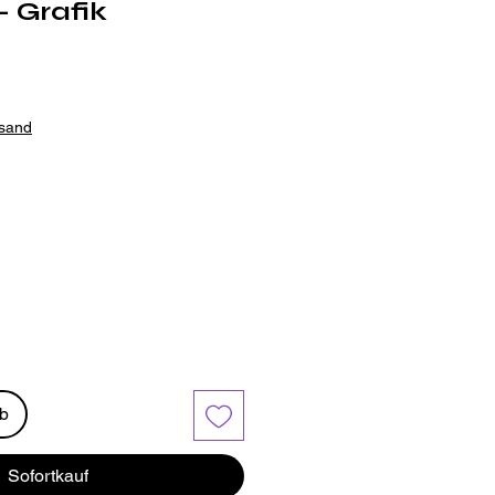
- Grafik
t
rsand
rb
Sofortkauf