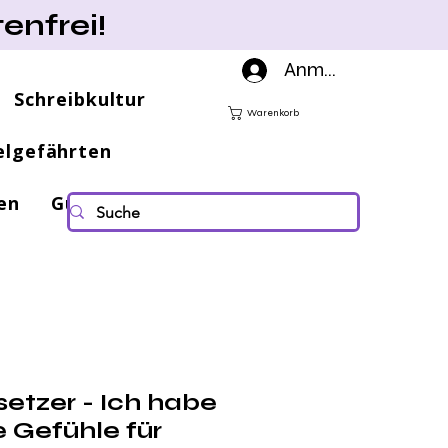
enfrei!
Anmelden
Schreibkultur
Warenkorb
elgefährten
en
Gutscheine
setzer - Ich habe
 Gefühle für