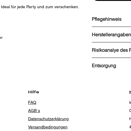
 Ideal für jede Party und zum verschenken.
Pflegehinweis
leicht feucht abwisch
Herstellerangaben
er
Grafik Werkstatt, St
Risikoanalye des 
Gütersloh,Tel.: 0524
webshop@grafik-werk
Produkte enthalten i
Entsorgung
mit Autismus oder a
psych. Erkrankungen
Kork- (Code-Nr. 51) 
nehmen.
Sammelstellen der R
Verantwortungsbewus
Hilfe
FAQ
AGB`s
Datenschutzerklärung
H
Versandbedingungen