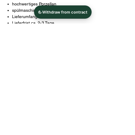
hochwertiges Porzellan
spülmaschinentauglich
Lieferumfang: 1x Salz & Pfefferstreuer
Lieferfrist ca. 2-3 Tage
Grafik Werkstatt
Gewicht: 0,3kg
Risikoanalyse des Produktes:
Die Streuer könnten zerbrechen und
splittern. Verletzungsgefahr
Von Kindern fernhalten
Shop
Alle Produkte
Küchenwelt&Tischdesign
Wohlfühlen&Dekorieren
Schreibkultur
Papeterie