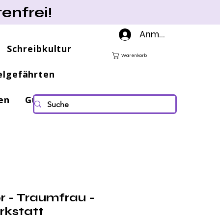
enfrei!
Anmelden
Schreibkultur
Warenkorb
elgefährten
en
Gutscheine
r - Traumfrau -
rkstatt