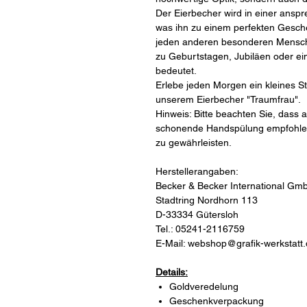
Der Eierbecher wird in einer ansp
was ihn zu einem perfekten Gesche
jeden anderen besonderen Mensch
zu Geburtstagen, Jubiläen oder einf
bedeutet.
Erlebe jeden Morgen ein kleines S
unserem Eierbecher "Traumfrau".
Hinweis: Bitte beachten Sie, dass 
schonende Handspülung empfohlen 
zu gewährleisten.
Herstellerangaben:
Becker & Becker International Gm
Stadtring Nordhorn 113
D-33334 Gütersloh
Tel.: 05241-2116759
E-Mail: webshop@grafik-werkstatt
Details:
Goldveredelung
Geschenkverpackung