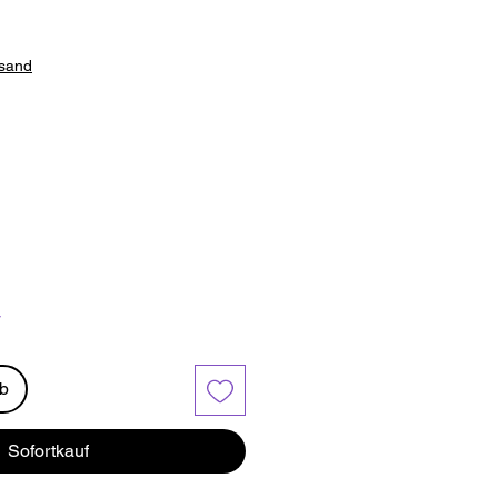
rsand
r
rb
Sofortkauf