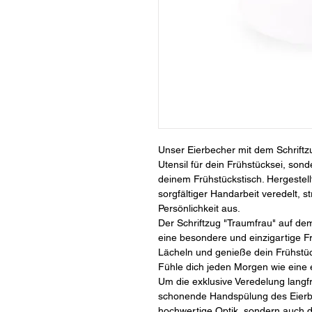
Unser Eierbecher mit dem Schriftzu
Utensil für dein Frühstücksei, sond
deinem Frühstückstisch. Hergestel
sorgfältiger Handarbeit veredelt, 
Persönlichkeit aus.
Der Schriftzug "Traumfrau" auf dem
eine besondere und einzigartige F
Lächeln und genieße dein Frühstück
Fühle dich jeden Morgen wie eine 
Um die exklusive Veredelung langfr
schonende Handspülung des Eierbe
hochwertige Optik, sondern auch di