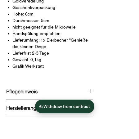
Goldveredelung
Geschenkverpackung
Höhe: 6cm
Durchmesser: 5cm
nicht geeignet für die Mikrowelle
Handspülung empfohlen
Lieferumfang: 1x Eierbecher "Genieße
die kleinen Dinge..
Lieferfrist 2-3 Tage
Gewicht: 0,1kg
Grafik Werkstatt
Pflegehinweis
Handspülung empfohlen
Herstellerangaben
nicht geeignet für die Mikrowelle
Becker & Becker International GmbH
Risikoanalyse
Stadtring Nordhorn 113
D-33334 Gütersloh
Der Eierbecher könnte zerbrechen und
Tel.: 05241-2116759