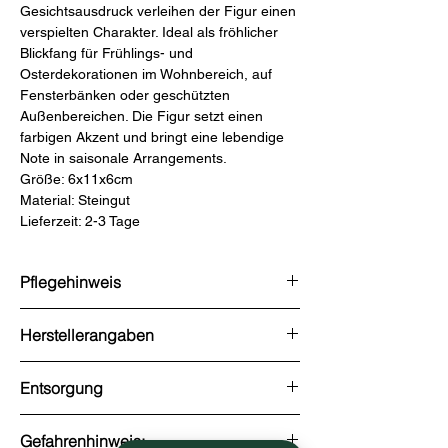
Gesichtsausdruck verleihen der Figur einen
verspielten Charakter. Ideal als fröhlicher
Blickfang für Frühlings- und
Osterdekorationen im Wohnbereich, auf
Fensterbänken oder geschützten
Außenbereichen. Die Figur setzt einen
farbigen Akzent und bringt eine lebendige
Note in saisonale Arrangements.
Größe: 6x11x6cm
Material: Steingut
Lieferzeit: 2-3 Tage
Pflegehinweis
Handhabung und Lagerung: • Lagerung: An
Herstellerangaben
einem trockenen, sicheren Ort
aufbewahren, um Feuchtigkeitsschäden
Vertrieb: G. Wurm GmbH + Co. KG, August-
und Bruch zu vermeiden. • Reinigung: Mit
Entsorgung
Horch-Straße 17, 51149
einem feuchten Tuch reinigen, um die
Köln, Deutschland, Telefon: +49 (0)2203 /
Oberfläche zu pflegen, ohne das Material
• Recycling: Überprüfen Sie bei Ihrem
297 11 1
Gefahrenhinweis:
zu beschädigen. Entsorgungsanweisungen:
örtlichen Recyclingprogramm, ob