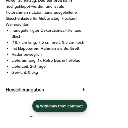
Power Schriftzug. Das Surfbrett kann
hochgeklappt werden und ist als
Fotorahmen nutzbar. Eine ausgefallene
Geschenkidee für Geburtstag, Hochzeit,
Weihnachten.
handgefertigter Dekorationsartikel aus
Blech
16,7 cm lang, 7,5 cm breit, 9,5 cm hoch
mit klappbarem Rahmen als Surfbrett
Räder beweglich
Lieferumfang: 1x Retro Bus in hellblau
Lieferzeit: 2-3 Tage
Gewicht: 0,5kg
Herstellerangaben
KPH Heisler Handelsgesellschaft mbH,
Veerenkamp 18, DE-21739 Dollern, Telefon:
00 49 – (0) 41 63 / 75 55 E-Mail: info@kph-
Shop
heisler.de