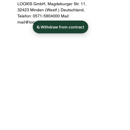
LOOXIS GmbH, Magdeburger Str. 11,
32423 Minden (Westf.) Deutschland,
Telefon: 0571-5904000 Mail:
mail@looxis.com
Shop
Alle Produkte
Küchenwelt&Tischdesign
Wohlfühlen&Dekorieren
Schreibkultur
Papeterie
Vintage Schätze
Kuschelgefährten
Personalisierbare
Geschenke