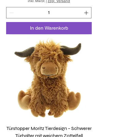
inkl. MwSt.
|
zzgl. Versand
In den Warenkorb
Türstopper Moritz Tierdesign – Schwerer
Türhalter mit weichem Zottelfell