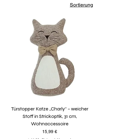
Sortierung
Türstopper Katze „Charly“ – weicher
Stoff in Strickoptik, 31 cm,
Wohnaccessoire
Preis
15,99 €