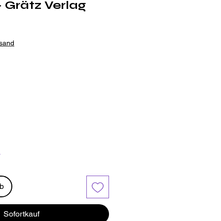
 Grätz Verlag
rsand
r
rb
Sofortkauf