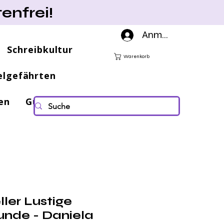
enfrei!
Anmelden
Schreibkultur
Warenkorb
elgefährten
en
Gutscheine
ler Lustige
unde - Daniela