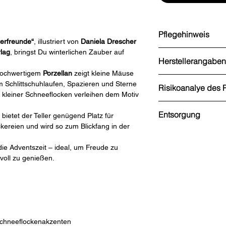
Pflegehinweis
terfreunde“
, illustriert von
Daniela Drescher
rlag
, bringst Du winterlichen Zauber auf
Handspülung empfoh
Herstellerangaben
s hochwertigem
Porzellan
zeigt kleine Mäuse
Grätz Verlag GmbH
m Schlittschuhlaufen, Spazieren und Sterne
Risikoanalye des 
Blume 8
 kleiner Schneeflocken verleihen dem Motiv
37217 Witzenhausen
nicht vorhanden
Telefon: 0554596000
Entsorgung
bietet der Teller genügend Platz für
E-Mail: info[at]graetz
kereien und wird so zum Blickfang in der
Internet: www.graetz
Restmüll
e Adventszeit – ideal, um Freude zu
lvoll zu genießen.
Schneeflockenakzenten