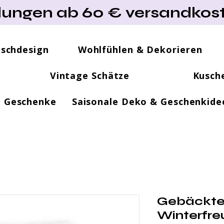
lungen ab 60 € versandkost
ischdesign
Wohlfühlen & Dekorieren
Vintage Schätze
Kusch
e Geschenke
Saisonale Deko & Geschenkide
Gebäcktel
Winterfre