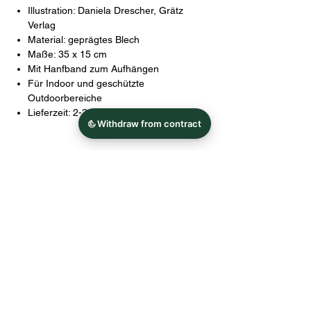
Illustration: Daniela Drescher, Grätz
Verlag
Material: geprägtes Blech
Maße: 35 x 15 cm
Mit Hanfband zum Aufhängen
Für Indoor und geschützte
Outdoorbereiche
Lieferzeit: 2-3 Tage
Herstellerangaben
Grätz Verlag GmbH
Blume 8
D-37217 Witzenhausen
Shop
Telefon +49 (0) 55 45/96 00-0
Alle Produkte
Telefax +49 (0) 55 45/96 00-40
Küchenwelt&Tischdesign
E-Mail: info@graetz-verlag.de
Wohlfühlen&Dekorieren
Schreibkultur